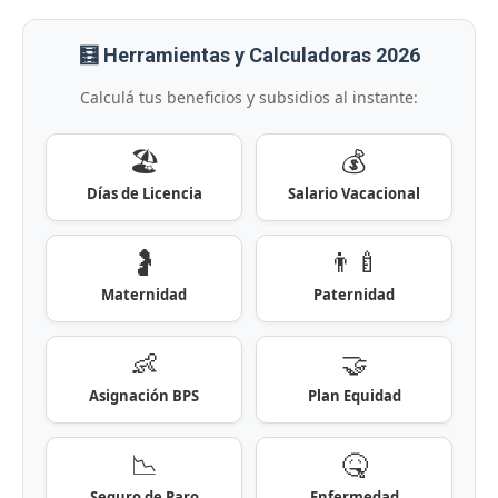
🧮 Herramientas y Calculadoras 2026
Calculá tus beneficios y subsidios al instante:
🏖️
💰
Días de Licencia
Salario Vacacional
🤰
👨‍🍼
Maternidad
Paternidad
👶
🤝
Asignación BPS
Plan Equidad
📉
🤒
Seguro de Paro
Enfermedad