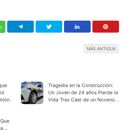
p
MÁS ANTIGUA
que
Tragedia en la Construcción:
ió
Un Joven de 24 años Pierde la
mión.
Vida Tras Caer de un Noveno
Piso
 Que
La