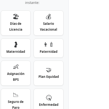
instante:
🏖️
💰
Días de
Salario
Licencia
Vacacional
🤰
👨‍🍼
Maternidad
Paternidad
👶
🤝
Asignación
Plan Equidad
BPS
📉
🤒
Seguro de
Enfermedad
Paro