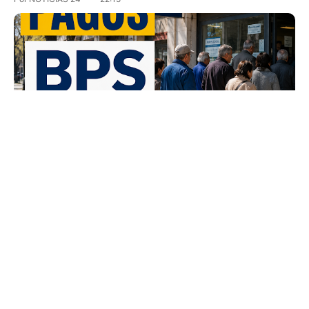
BPS confirmó el calendario de pagos de jubilaciones y
pensiones para julio de 2026 El Banco de Previsión Social
(BPS) oficializó el cronograma…
ABITAB
ASIGNACIONES
BPS
JUBILACION
PAGOS
PENSIÓN
PLAN DE EQUIDAD
REDPAGOS