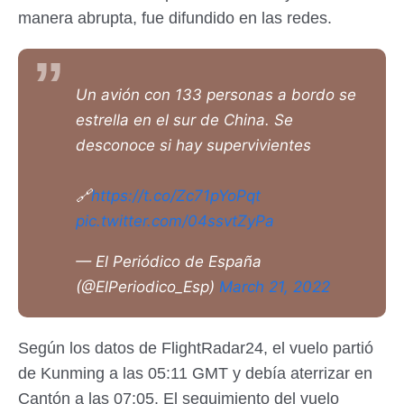
manera abrupta, fue difundido en las redes.
Un avión con 133 personas a bordo se
estrella en el sur de China. Se
desconoce si hay supervivientes
🔗
https://t.co/Zc71pYoPqt
pic.twitter.com/04ssvtZyPa
— El Periódico de España
(@ElPeriodico_Esp)
March 21, 2022
Según los datos de FlightRadar24, el vuelo partió
de Kunming a las 05:11 GMT y debía aterrizar en
Cantón a las 07:05. El seguimiento del vuelo