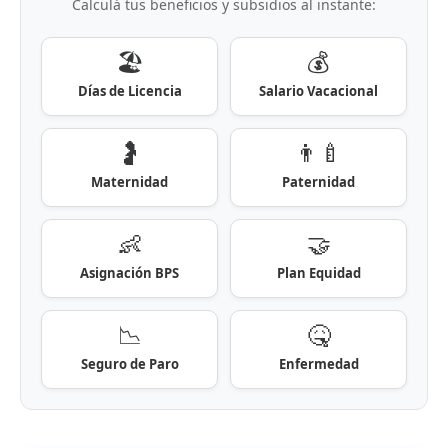
Calculá tus beneficios y subsidios al instante:
🏖️
💰
Días de Licencia
Salario Vacacional
🤰
👨‍🍼
Maternidad
Paternidad
👶
🤝
Asignación BPS
Plan Equidad
📉
🤒
Seguro de Paro
Enfermedad