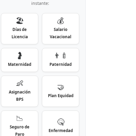
instante:
🏖️
💰
Días de
Salario
Licencia
Vacacional
🤰
👨‍🍼
Maternidad
Paternidad
👶
🤝
Asignación
Plan Equidad
BPS
📉
🤒
Seguro de
Enfermedad
Paro