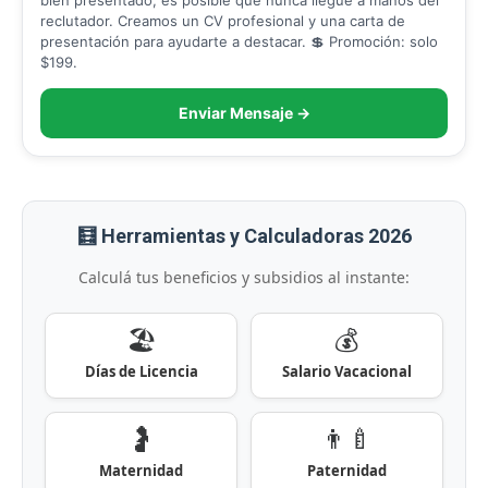
bien presentado, es posible que nunca llegue a manos del
reclutador. Creamos un CV profesional y una carta de
presentación para ayudarte a destacar. 💲 Promoción: solo
$199.
Enviar Mensaje →
🧮 Herramientas y Calculadoras 2026
Calculá tus beneficios y subsidios al instante:
🏖️
💰
Días de Licencia
Salario Vacacional
🤰
👨‍🍼
Maternidad
Paternidad