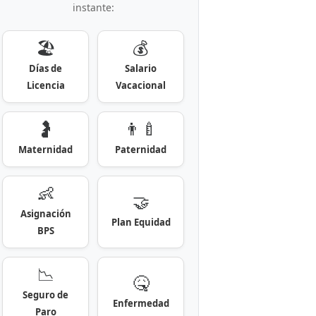
instante:
🏖️
💰
Días de
Salario
Licencia
Vacacional
🤰
👨‍🍼
Maternidad
Paternidad
👶
🤝
Asignación
Plan Equidad
BPS
📉
🤒
Seguro de
Enfermedad
Paro