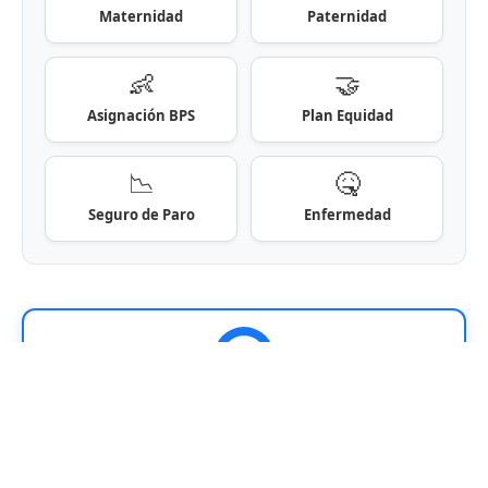
Maternidad
Paternidad
👶
🤝
Asignación BPS
Plan Equidad
📉
🤒
Seguro de Paro
Enfermedad
¡Sumate a nuestra comunidad!
Recibí las noticias de Uruguay en tu Facebook.
SEGUIR