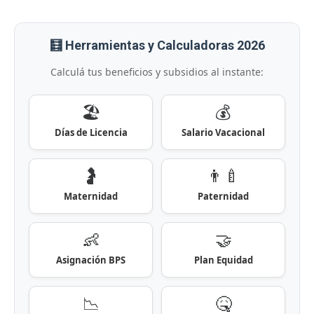
🧮 Herramientas y Calculadoras 2026
Calculá tus beneficios y subsidios al instante:
🏖️
💰
Días de Licencia
Salario Vacacional
🤰
👨‍🍼
Maternidad
Paternidad
👶
🤝
Asignación BPS
Plan Equidad
📉
🤒