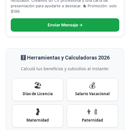
reclutador. Creamos un CV profesional y una carta de
presentación para ayudarte a destacar. 💲 Promoción: solo
$199.
Enviar Mensaje →
🧮 Herramientas y Calculadoras 2026
Calculá tus beneficios y subsidios al instante:
🏖️
💰
Días de Licencia
Salario Vacacional
🤰
👨‍🍼
Maternidad
Paternidad