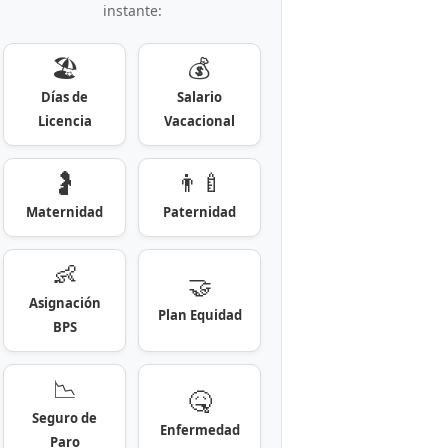
instante:
🏖️
💰
Días de
Salario
Licencia
Vacacional
🤰
👨‍🍼
Maternidad
Paternidad
👶
🤝
Asignación
Plan Equidad
BPS
📉
🤒
Seguro de
Enfermedad
Paro