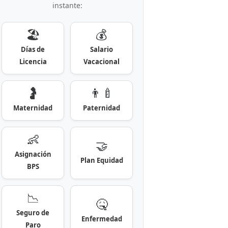
instante:
🏖️
💰
Días de
Salario
Licencia
Vacacional
🤰
👨‍🍼
Maternidad
Paternidad
👶
🤝
Asignación
Plan Equidad
BPS
📉
🤒
Seguro de
Enfermedad
Paro