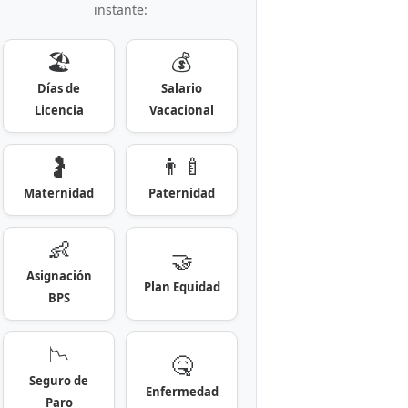
instante:
🏖️
💰
Días de
Salario
Licencia
Vacacional
🤰
👨‍🍼
Maternidad
Paternidad
👶
🤝
Asignación
Plan Equidad
BPS
📉
🤒
Seguro de
Enfermedad
Paro