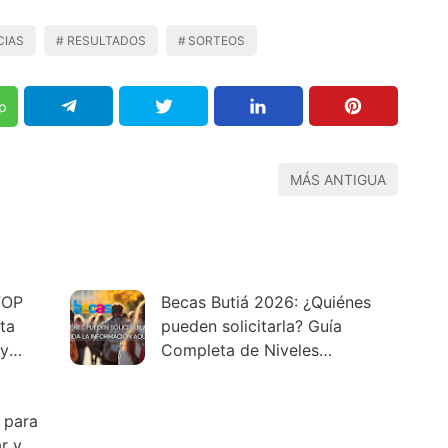
CIAS
RESULTADOS
SORTEOS
p
MÁS ANTIGUA
FOP
Becas Butiá 2026: ¿Quiénes
ta
pueden solicitarla? Guía
 y
Completa de Niveles
Educativos y Requisitos
 para
r y