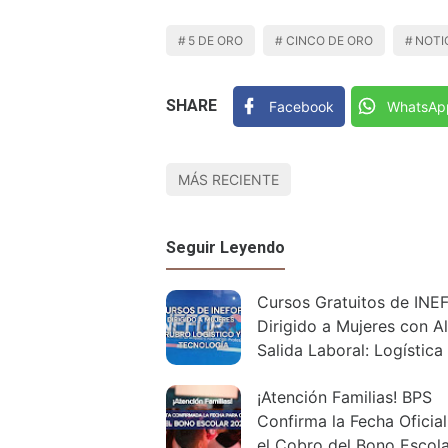
5 DE ORO
CINCO DE ORO
NOTI
SHARE
Facebook
WhatsAp
MÁS RECIENTE
Seguir Leyendo
Cursos Gratuitos de INE
Dirigido a Mujeres con Al
Salida Laboral: Logística
Tecnología
¡Atención Familias! BPS
Confirma la Fecha Oficial
el Cobro del Bono Escola