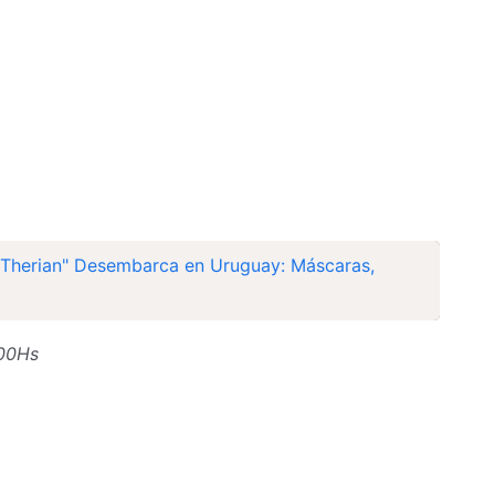
Therian" Desembarca en Uruguay: Máscaras,
:00Hs