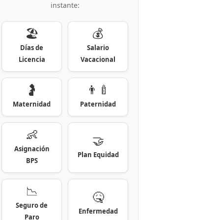
instante:
🏖️
💰
Días de
Salario
Licencia
Vacacional
🤰
👨‍🍼
Maternidad
Paternidad
👶
🤝
Asignación
Plan Equidad
BPS
📉
🤒
Seguro de
Enfermedad
Paro