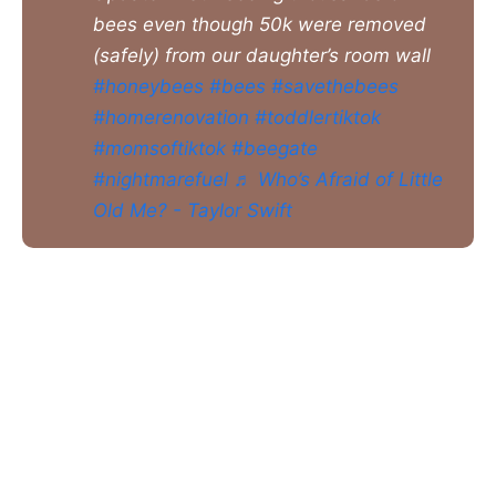
bees even though 50k were removed
(safely) from our daughter’s room wall
#honeybees
#bees
#savethebees
#homerenovation
#toddlertiktok
#momsoftiktok
#beegate
#nightmarefuel
♬ Who’s Afraid of Little
Old Me? - Taylor Swift