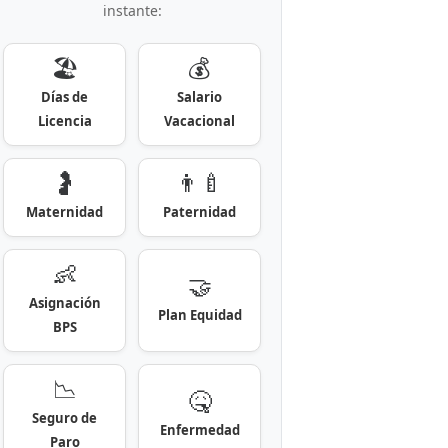
instante:
🏖️
💰
Días de
Salario
Licencia
Vacacional
🤰
👨‍🍼
Maternidad
Paternidad
👶
🤝
Asignación
Plan Equidad
BPS
📉
🤒
Seguro de
Enfermedad
Paro