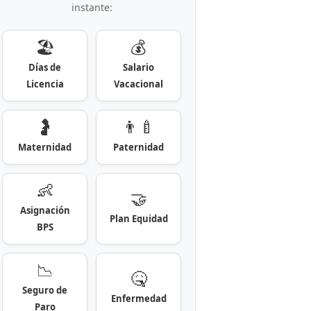
instante:
🏖️
💰
Días de
Salario
Licencia
Vacacional
🤰
👨‍🍼
Maternidad
Paternidad
👶
🤝
Asignación
Plan Equidad
BPS
📉
🤒
Seguro de
Enfermedad
Paro