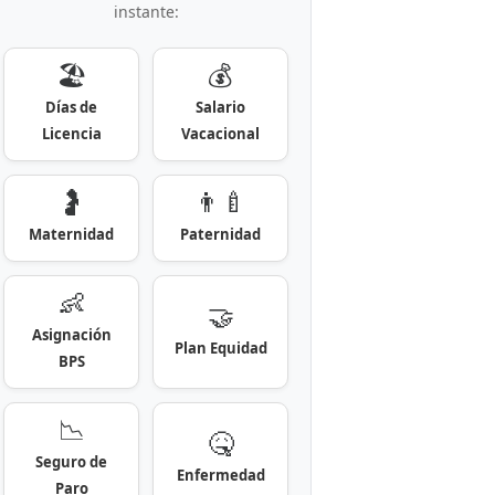
instante:
🏖️
💰
Días de
Salario
Licencia
Vacacional
🤰
👨‍🍼
Maternidad
Paternidad
👶
🤝
Asignación
Plan Equidad
BPS
📉
🤒
Seguro de
Enfermedad
Paro