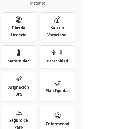
instante:
🏖️
💰
Días de
Salario
Licencia
Vacacional
🤰
👨‍🍼
Maternidad
Paternidad
👶
🤝
Asignación
Plan Equidad
BPS
📉
🤒
Seguro de
Enfermedad
Paro