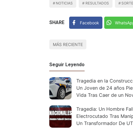
NOTICIAS
RESULTADOS
SORT
SHARE
Facebook
WhatsAp
MÁS RECIENTE
Seguir Leyendo
Tragedia en la Construcción:
Un Joven de 24 años Pie
Vida Tras Caer de un No
Piso
Tragedia: Un Hombre Fal
Electrocutado Tras Mani
Un Transformador De U