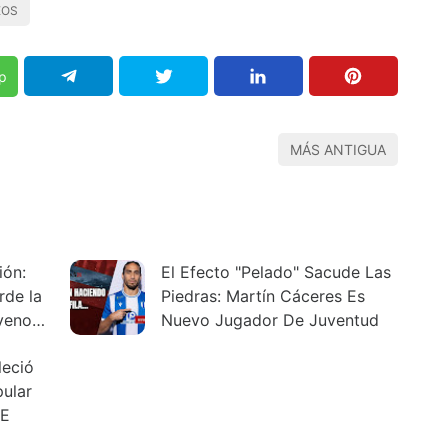
EOS
p
MÁS ANTIGUA
El Efecto "Pelado" Sacude Las
rde la
Piedras: Martín Cáceres Es
veno
Nuevo Jugador De Juventud
leció
pular
TE