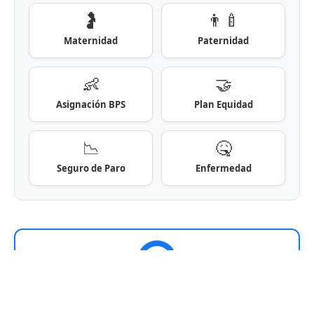
🤰
👨‍🍼
Maternidad
Paternidad
👶
🤝
Asignación BPS
Plan Equidad
📉
🤒
Seguro de Paro
Enfermedad
¡Sumate a nuestra comunidad!
Recibí las noticias de Uruguay en tu Facebook.