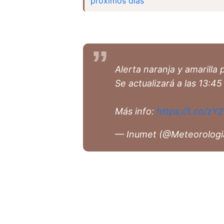
próximos días
Alerta naranja y amarilla 
Se actualizará a las 13:45
Más info:
https://t.co/z
— Inumet (@Meteorolog