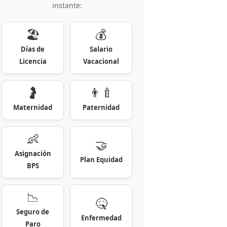
instante:
🏖️
💰
Días de
Salario
Licencia
Vacacional
🤰
👨‍🍼
Maternidad
Paternidad
👶
🤝
Asignación
Plan Equidad
BPS
📉
🤒
Seguro de
Enfermedad
Paro