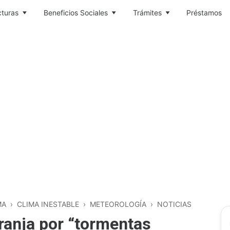
cturas
Beneficios Sociales
Trámites
Préstamos
MA
›
CLIMA INESTABLE
›
METEOROLOGÍA
›
NOTICIAS
aranja por “tormentas