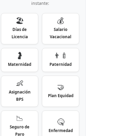
instante:
🏖️
💰
Días de
Salario
Licencia
Vacacional
🤰
👨‍🍼
Maternidad
Paternidad
👶
🤝
Asignación
Plan Equidad
BPS
📉
🤒
Seguro de
Enfermedad
Paro