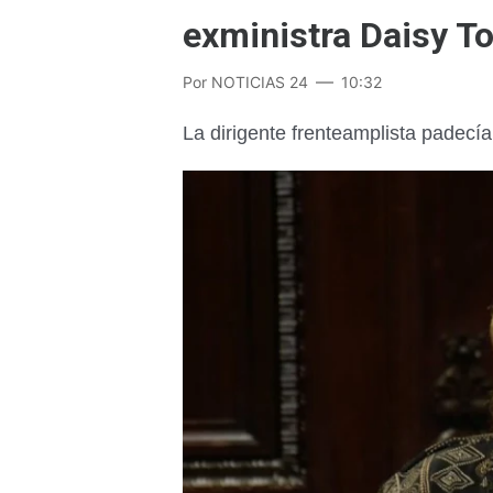
exministra Daisy T
Por
NOTICIAS 24
10:32
La dirigente frenteamplista padecía