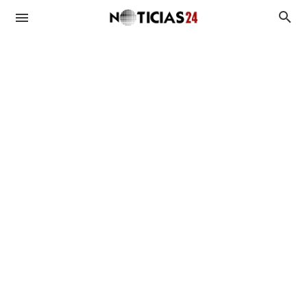
Duplicado UTE
Duplicado OSE
BPS
MIDES
Antecedentes Penales
Asignaciones
Viviendas
Plan de Equidad
Subsidios