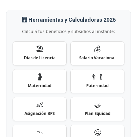
🧮 Herramientas y Calculadoras 2026
Calculá tus beneficios y subsidios al instante:
🏖️
💰
Días de Licencia
Salario Vacacional
🤰
👨‍🍼
Maternidad
Paternidad
👶
🤝
Asignación BPS
Plan Equidad
📉
🤒