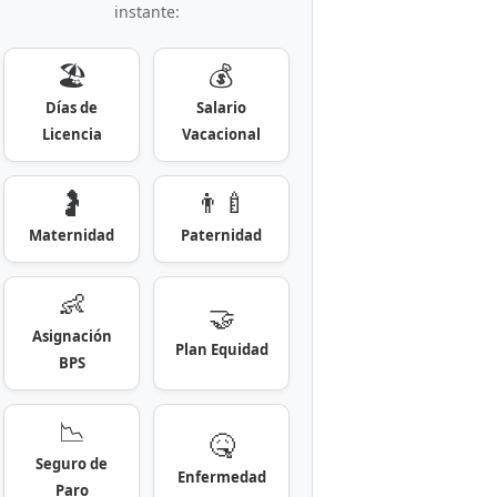
instante:
🏖️
💰
Días de
Salario
Licencia
Vacacional
🤰
👨‍🍼
Maternidad
Paternidad
👶
🤝
Asignación
Plan Equidad
BPS
📉
🤒
Seguro de
Enfermedad
Paro