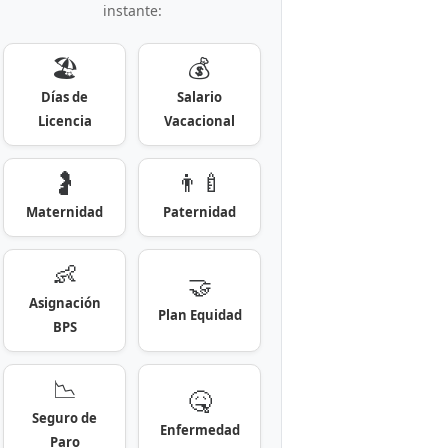
instante:
🏖️
💰
Días de
Salario
Licencia
Vacacional
🤰
👨‍🍼
Maternidad
Paternidad
👶
🤝
Asignación
Plan Equidad
BPS
📉
🤒
Seguro de
Enfermedad
Paro