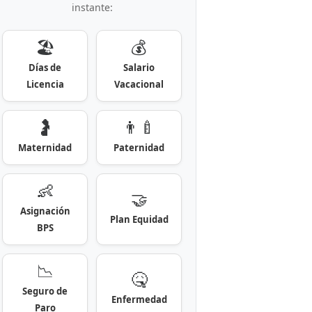
instante:
🏖️
💰
Días de
Salario
Licencia
Vacacional
🤰
👨‍🍼
Maternidad
Paternidad
👶
🤝
Asignación
Plan Equidad
BPS
📉
🤒
Seguro de
Enfermedad
Paro