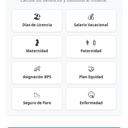
Calculá tus beneficios y subsidios al instante:
🏖️
💰
Días de Licencia
Salario Vacacional
🤰
👨‍🍼
Maternidad
Paternidad
👶
🤝
Asignación BPS
Plan Equidad
📉
🤒
Seguro de Paro
Enfermedad