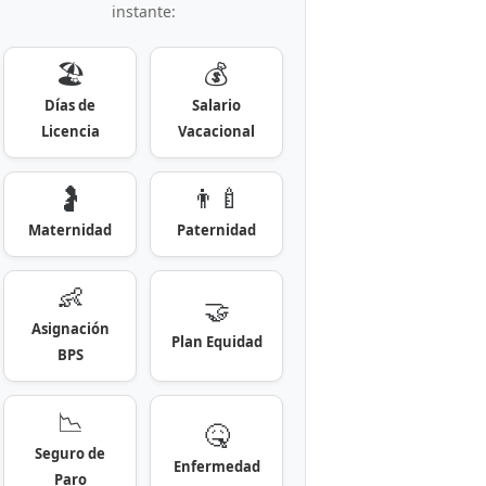
instante:
🏖️
💰
Días de
Salario
Licencia
Vacacional
🤰
👨‍🍼
Maternidad
Paternidad
👶
🤝
Asignación
Plan Equidad
BPS
📉
🤒
Seguro de
Enfermedad
Paro