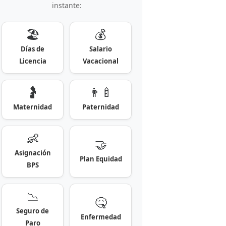
instante:
🏖️
💰
Días de
Salario
Licencia
Vacacional
🤰
👨‍🍼
Maternidad
Paternidad
👶
🤝
Asignación
Plan Equidad
BPS
📉
🤒
Seguro de
Enfermedad
Paro