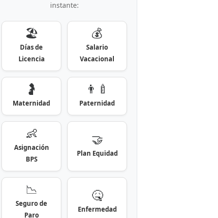
instante:
🏖️
💰
Días de
Salario
Licencia
Vacacional
🤰
👨‍🍼
Maternidad
Paternidad
👶
🤝
Asignación
Plan Equidad
BPS
📉
🤒
Seguro de
Enfermedad
Paro