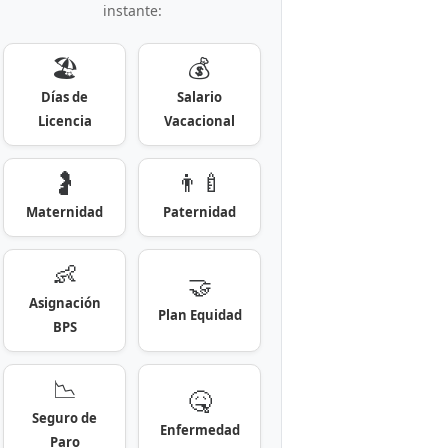
instante:
🏖️
💰
Días de
Salario
Licencia
Vacacional
🤰
👨‍🍼
Maternidad
Paternidad
👶
🤝
Asignación
Plan Equidad
BPS
📉
🤒
Seguro de
Enfermedad
Paro