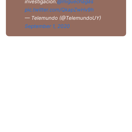
investigación.
@miguechagas
pic.twitter.com/QkapZwHv9h
— Telemundo (@TelemundoUY)
September 1, 2020