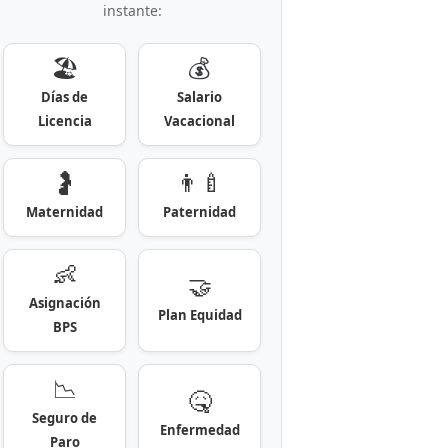
instante:
🏖️
💰
Días de
Salario
Licencia
Vacacional
🤰
👨‍🍼
Maternidad
Paternidad
👶
🤝
Asignación
Plan Equidad
BPS
📉
🤒
Seguro de
Enfermedad
Paro