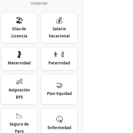
instante:
🏖️
💰
Días de
Salario
Licencia
Vacacional
🤰
👨‍🍼
Maternidad
Paternidad
👶
🤝
Asignación
Plan Equidad
BPS
📉
🤒
Seguro de
Enfermedad
Paro