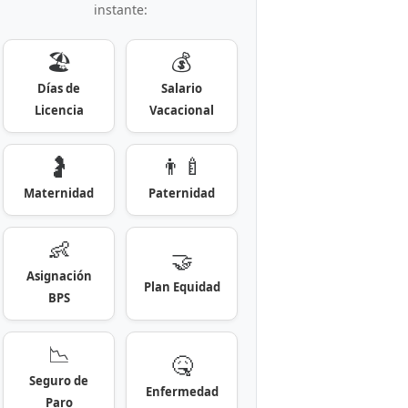
instante:
🏖️
💰
Días de
Salario
Licencia
Vacacional
🤰
👨‍🍼
Maternidad
Paternidad
👶
🤝
Asignación
Plan Equidad
BPS
📉
🤒
Seguro de
Enfermedad
Paro