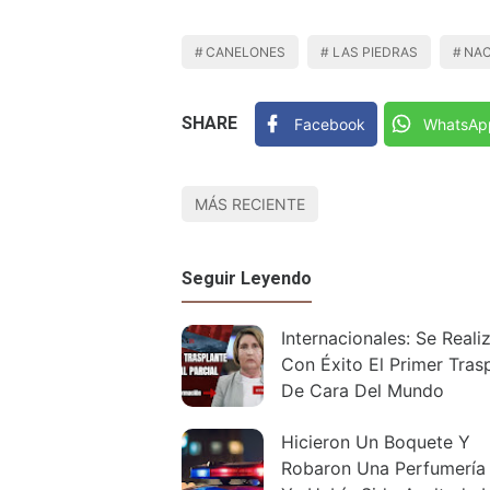
CANELONES
LAS PIEDRAS
NAC
SHARE
Facebook
WhatsAp
MÁS RECIENTE
Seguir Leyendo
Internacionales: Se Reali
Con Éxito El Primer Tras
De Cara Del Mundo
Hicieron Un Boquete Y
Robaron Una Perfumería