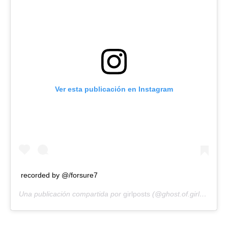
Ver esta publicación en Instagram
recorded by @/forsure7
Una publicación compartida por
girlposts
(@ghost.of.girlposts) el