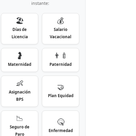
instante:
🏖️
💰
Días de
Salario
Licencia
Vacacional
🤰
👨‍🍼
Maternidad
Paternidad
👶
🤝
Asignación
Plan Equidad
BPS
📉
🤒
Seguro de
Enfermedad
Paro