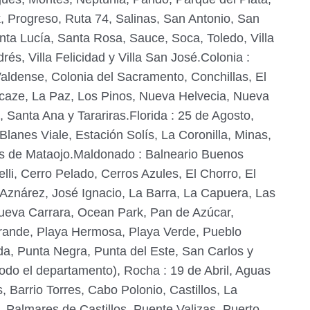
, Progreso, Ruta 74, Salinas, San Antonio, San
anta Lucía, Santa Rosa, Sauce, Soca, Toledo, Villa
és, Villa Felicidad y Villa San José.Colonia :
aldense, Colonia del Sacramento, Conchillas, El
acaze, La Paz, Los Pinos, Nueva Helvecia, Nueva
, Santa Ana y Tarariras.Florida : 25 de Agosto,
Blanes Viale, Estación Solís, La Coronilla, Minas,
lís de Mataojo.Maldonado : Balneario Buenos
elli, Cerro Pelado, Cerros Azules, El Chorro, El
Aznárez, José Ignacio, La Barra, La Capuera, Las
ueva Carrara, Ocean Park, Pan de Azúcar,
Grande, Playa Hermosa, Playa Verde, Pueblo
da, Punta Negra, Punta del Este, San Carlos y
do el departamento), Rocha : 19 de Abril, Aguas
, Barrio Torres, Cabo Polonio, Castillos, La
 Palmares de Castillos, Puente Valizas, Puerto