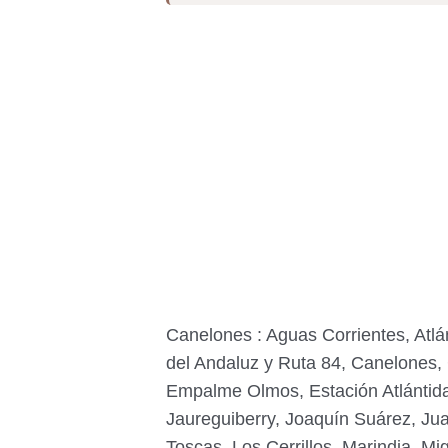
Canelones : Aguas Corrientes, Atlá
del Andaluz y Ruta 84, Canelones, C
Empalme Olmos, Estación Atlántida,
Jaureguiberry, Joaquín Suárez, Jua
Toscas, Los Cerrillos, Marindia, M