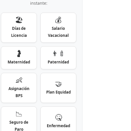
instante:
🏖️
💰
Días de
Salario
Licencia
Vacacional
🤰
👨‍🍼
Maternidad
Paternidad
👶
🤝
Asignación
Plan Equidad
BPS
📉
🤒
Seguro de
Enfermedad
Paro