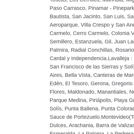
Paso Carrasco, Pinamar - Pinepark
Bautista, San Jacinto, San Luis, S
Aeroparque, Villa Crespo y San Andr
Carmelo, Cerro Carmelo, Colonia V
Semillero, Estanzuela, Gil, Juan L
Palmira, Radial Conchillas, Rosario
Cardal y Independencia.Lavalleja : 
San Francisco de las Sierras y So
Aires, Bella Vista, Canteras de Mar
Edén, El Tesoro, Gerona, Gregorio 
Flores, Maldonado, Manantiales, N
Parque Medina, Piriápolis, Playa 
Solís, Punta Ballena, Punta Colora
Sauce de Portezuelo.Montevideo(To
Dulces, Arachania, Barra de Valizas
Esmeralda, La Paloma, La Pedrera,