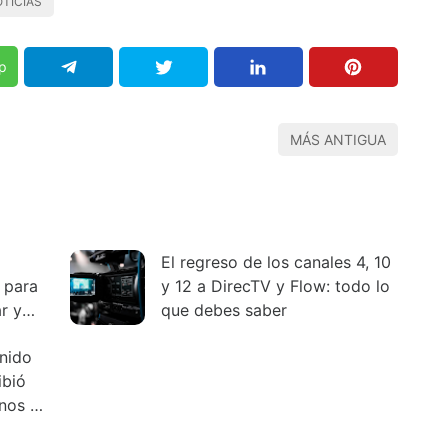
TICIAS
p
MÁS ANTIGUA
El regreso de los canales 4, 10
 para
y 12 a DirecTV y Flow: todo lo
r y
que debes saber
enido
ibió
nos y