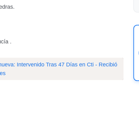
edras.
cía .
nueva: Intervenido Tras 47 Días en Cti - Recibió
ies