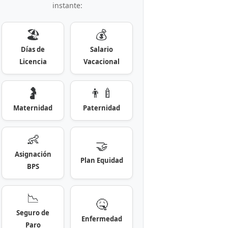
instante:
🏖️
💰
Días de
Salario
Licencia
Vacacional
🤰
👨‍🍼
Maternidad
Paternidad
👶
🤝
Asignación
Plan Equidad
BPS
📉
🤒
Seguro de
Enfermedad
Paro