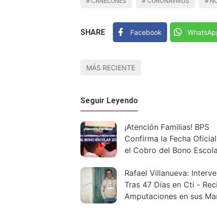
CANELONES
CORONAVIRUS
NO
SHARE
Facebook
WhatsAp
MÁS RECIENTE
Seguir Leyendo
¡Atención Familias! BPS
Confirma la Fecha Oficial
el Cobro del Bono Escola
Becas
Rafael Villanueva: Interv
Tras 47 Días en Cti - Rec
Amputaciones en sus Ma
Pies