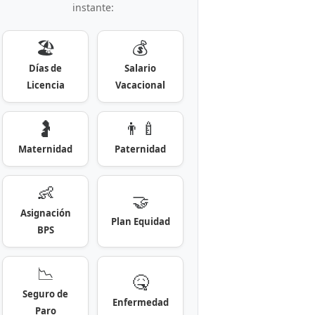
instante:
🏖️
💰
Días de
Salario
Licencia
Vacacional
🤰
👨‍🍼
Maternidad
Paternidad
👶
🤝
Asignación
Plan Equidad
BPS
📉
🤒
Seguro de
Enfermedad
Paro