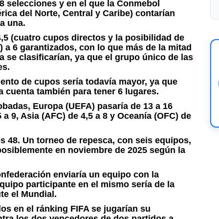
48 selecciones y en el que la Conmebol
ica del Norte, Central y Caribe) contarían
a una.
,5 (cuatro cupos directos y la posibilidad de
 a 6 garantizados, con lo que más de la mitad
 se clasificarían, ya que el grupo único de las
es.
mento de cupos sería todavía mayor, ya que
la cuenta también para tener 6 lugares.
badas, Europa (UEFA) pasaría de 13 a 16
5 a 9, Asia (AFC) de 4,5 a 8 y Oceanía (OFC) de
s 48. Un torneo de repesca, con seis equipos,
, posiblemente en noviembre de 2025 según la
nfederación enviaría un equipo con la
quipo participante en el mismo sería de la
te el Mundial.
os en el ránking FIFA se jugarían su
ntra los dos vencedores de dos partidos a