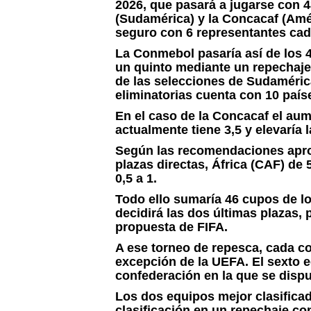
2026, que pasará a jugarse con 
(Sudamérica) y la Concacaf (Amér
seguro con 6 representantes cad
La Conmebol pasaría así de los 4
un quinto mediante un repechaje)
de las selecciones de Sudamérica
eliminatorias cuenta con 10 país
En el caso de la Concacaf el au
actualmente tiene 3,5 y elevaría 
Según las recomendaciones apro
plazas directas, África (CAF) de 
0,5 a 1.
Todo ello sumaría 46 cupos de lo
decidirá las dos últimas plazas
propuesta de FIFA.
A ese torneo de repesca, cada co
excepción de la UEFA. El sexto e
confederación en la que se dispu
Los dos equipos mejor clasificad
clasificación en un repechaje co