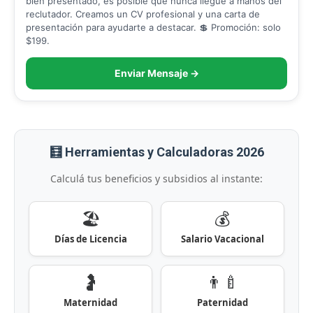
bien presentado, es posible que nunca llegue a manos del
reclutador. Creamos un CV profesional y una carta de
presentación para ayudarte a destacar. 💲 Promoción: solo
$199.
Enviar Mensaje →
🧮 Herramientas y Calculadoras 2026
Calculá tus beneficios y subsidios al instante:
🏖️
💰
Días de Licencia
Salario Vacacional
🤰
👨‍🍼
Maternidad
Paternidad