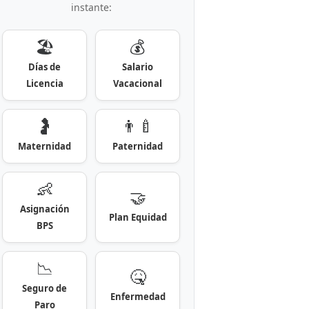
instante:
🏖️
💰
Días de
Salario
Licencia
Vacacional
🤰
👨‍🍼
Maternidad
Paternidad
👶
🤝
Asignación
Plan Equidad
BPS
📉
🤒
Seguro de
Enfermedad
Paro