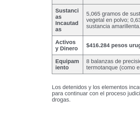
Sustanci
5,065 gramos de sust
as
vegetal en polvo; 0,
Incautad
sustancia amarillenta
as
Activos
$416.284 pesos uru
y Dinero
Equipam
8 balanzas de precisi
iento
termotanque (como el
Los detenidos y los elementos incau
para continuar con el proceso judici
drogas.