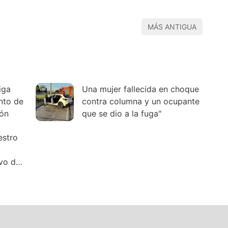
MÁS ANTIGUA
iga
Una mujer fallecida en choque
ento de
contra columna y un ocupante
ión
que se dio a la fuga"
estro
ivo de