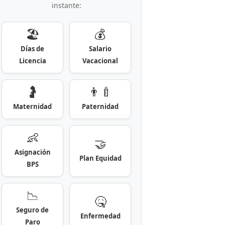
instante:
🏖️
💰
Días de
Salario
Licencia
Vacacional
🤰
👨‍🍼
Maternidad
Paternidad
👶
🤝
Asignación
Plan Equidad
BPS
📉
🤒
Seguro de
Enfermedad
Paro