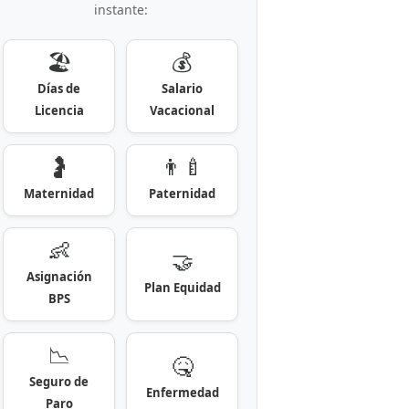
instante:
🏖️
💰
Días de
Salario
Licencia
Vacacional
🤰
👨‍🍼
Maternidad
Paternidad
👶
🤝
Asignación
Plan Equidad
BPS
📉
🤒
Seguro de
Enfermedad
Paro