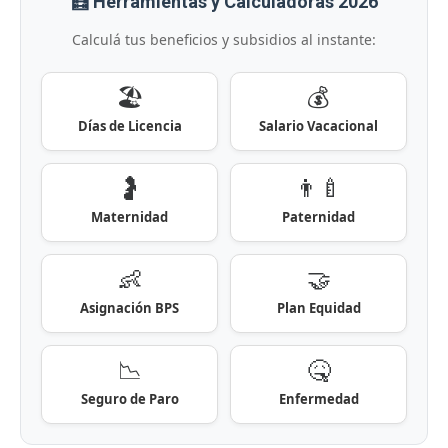
🧮 Herramientas y Calculadoras 2026
Calculá tus beneficios y subsidios al instante:
🏖️
💰
Días de Licencia
Salario Vacacional
🤰
👨‍🍼
Maternidad
Paternidad
👶
🤝
Asignación BPS
Plan Equidad
📉
🤒
Seguro de Paro
Enfermedad