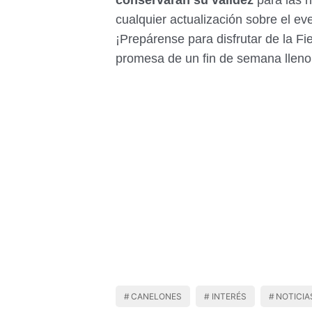
conservarán su validez
para las n
cualquier actualización sobre el e
¡Prepárense para disfrutar de la Fi
promesa de un fin de semana lleno d
CANELONES
INTERÉS
NOTICIA