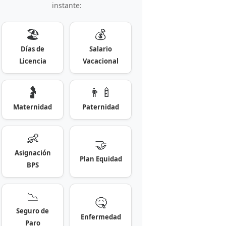
instante:
🏖️
💰
Días de
Salario
Licencia
Vacacional
🤰
👨‍🍼
Maternidad
Paternidad
👶
🤝
Asignación
Plan Equidad
BPS
📉
🤒
Seguro de
Enfermedad
Paro