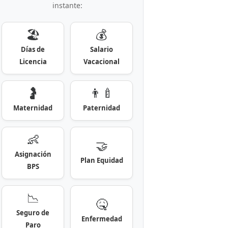
instante:
🏖️
💰
Días de
Salario
Licencia
Vacacional
🤰
👨‍🍼
Maternidad
Paternidad
👶
🤝
Asignación
Plan Equidad
BPS
📉
🤒
Seguro de
Enfermedad
Paro