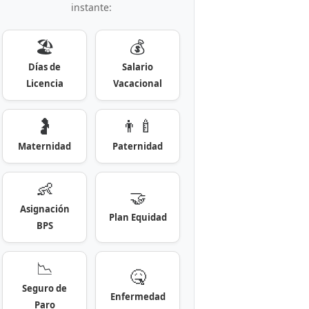
instante:
🏖️
💰
Días de
Salario
Licencia
Vacacional
🤰
👨‍🍼
Maternidad
Paternidad
👶
🤝
Asignación
Plan Equidad
BPS
📉
🤒
Seguro de
Enfermedad
Paro